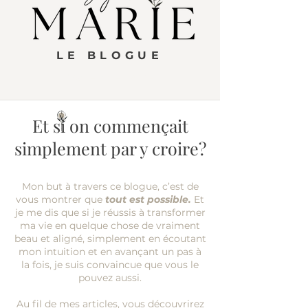
LE BLOGUE
Marie-Eve Dubé
Et si on commençait
simplement par y croire?
Mon but à travers ce blogue, c’est de
vous montrer que
tout est possible.
Et
je me dis que s
i je
réussis à transformer
ma vie en quelque chose de vraiment
beau et aligné, simplement en écoutant
mon intuition et en avançant un pas à
la fois, je suis convaincue que vous le
pouvez aussi.
Au fil de mes articles, vous découvrirez