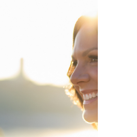
26 nov. 2025
8 min de lecture
Deux lectures inspirantes à
offrir en cadeau (+ 5 idées
bonus)