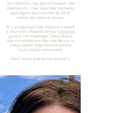
des réflexions, des apprentissages, des
inspirations… mais aussi des moments
plus légers, des tranches de vie et
même des idées de sorties.
Et si au passage, mes mots vous aident
à cheminer, n'hésitez jamais à
m'écrire
ici
pour me le partager, parce que je
suis complètement fascinée de voir la
magie opérer chez certains d'entre
vous jusqu'à maintenant!
Merci d'être là et bonne lecture! :)