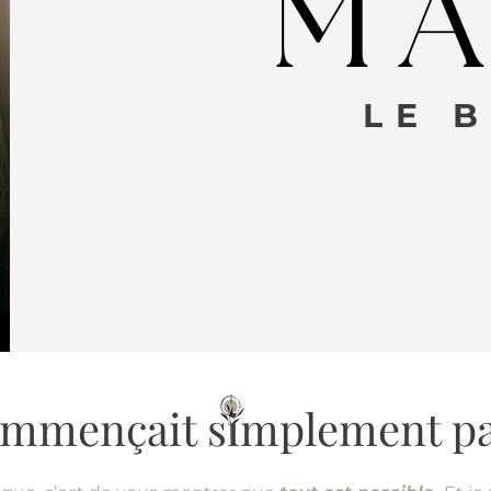
LE 
Marie-Eve Dubé
commençait simplement par