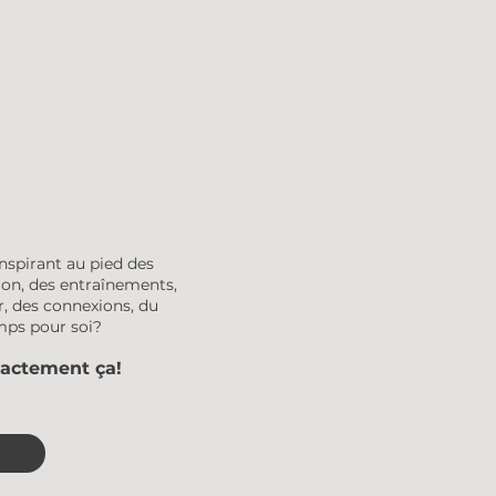
nspirant au pied des
tion, des entraînements,
r, des connexions, du
emps pour soi?
xactement ça!