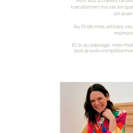
Mon but à travers ce bl
transformer ma vie en qu
en avanç
Au fil de mes articles, v
moments
Et si au passage, mes mot
que je suis complètement