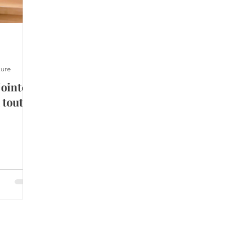
ture
ointe
à toutes