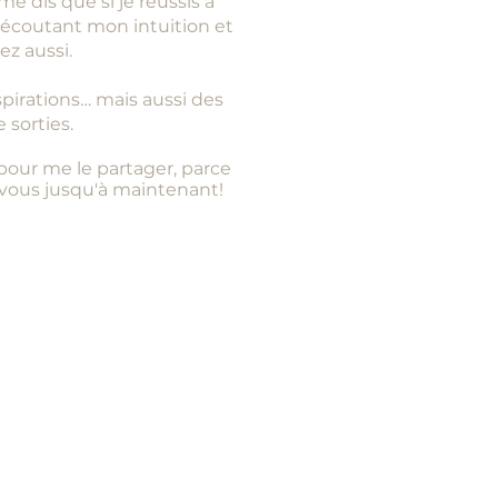
 me dis que s
i je
réussis à
écoutant mon intuition et
ez aussi.
spirations… mais aussi des
sorties.
our me le partager, parce
 vous jusqu'à maintenant!