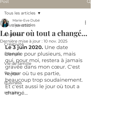
Post
Tous les articles
Marie-Eve Dubé
Tous les articles
3 juin 2025
Le jour où tout a changé...
Intuition
Dernière mise à jour :
10 nov. 2025
Créativité
Le 3 juin 2020.
 Une date 
banale pour plusieurs, mais 
Lifestyle
qui, pour moi, restera à jamais 
Vie de famille
gravée dans mon cœur. C'est 
le jour où tu es partie, 
Voyage
beaucoup trop soudainement. 
Business
Et c'est aussi le jour où tout a 
retraite
changé...