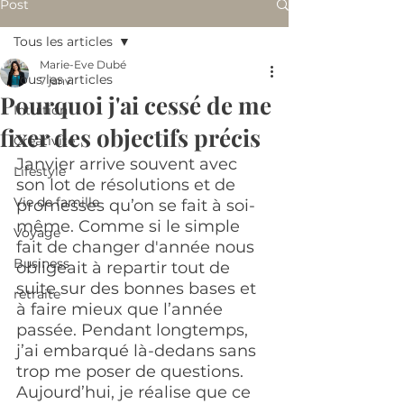
Post
Tous les articles
Marie-Eve Dubé
Tous les articles
7 janv.
Pourquoi j'ai cessé de me
Intuition
fixer des objectifs précis
Créativité
Janvier arrive souvent avec 
Lifestyle
son lot de résolutions et de 
Vie de famille
promesses qu’on se fait à soi-
même. Comme si le simple 
Voyage
fait de changer d'année nous 
Business
obligeait à repartir tout de 
suite sur des bonnes bases et 
retraite
à faire mieux que l’année 
passée. Pendant longtemps, 
j’ai embarqué là-dedans sans 
trop me poser de questions. 
Aujourd’hui, je réalise que ce 