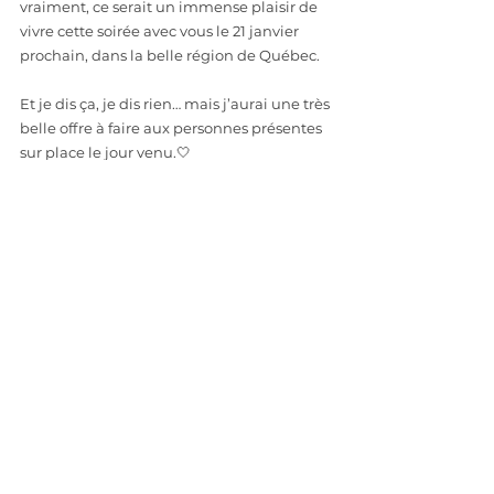
vraiment, ce serait un immense plaisir de 
vivre cette soirée avec vous le 21 janvier 
prochain, dans la belle région de Québec.
Et je dis ça, je dis rien… mais j’aurai une très 
belle offre à faire aux personnes présentes 
sur place le jour venu.🤍
Pour tous les détails, c’est juste ici.
Merci d’être ici,
Marie xx