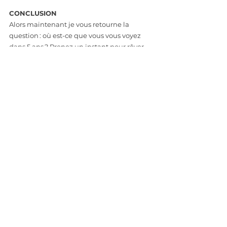
CONCLUSION
Alors maintenant je vous retourne la 
question : où est-ce que vous vous voyez 
dans 5 ans ? Prenez un instant pour rêver, 
pour imaginer ce qui pourrait être 
possible, et peut-être même pour regarder 
un peu derrière vous : qu’est-ce qui a 
changé au cours des 5 dernières années, et 
qu’est-ce qui s’est concrétisé alors que 
vous ne l’auriez jamais imaginé ?
Et n'oubliez pas... Avoir une vision 5 ans, ce 
n’est pas de tout savoir et tout planifier. 
C’est simplement se donner une ligne 
directrice pour avancer, tout en laissant de 
la place à l’inattendu et aux belles 
surprises qui peuvent transformer le 
chemin en quelque chose d’encore plus 
grand.